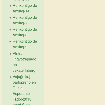
Renkontiĝo de
Amikoj-14
Renkontiĝo de
Amikoj-7
Renkontiĝo de
Amikoj-8
Renkontiĝo de
Amikoj-9
Vintra
lingvotrejnado
en
Jekaterinburg
Vojaĝo kaj
partopreno en
Rusiaj
Esperanto-
Tagoj-2018
apud Ŝujo