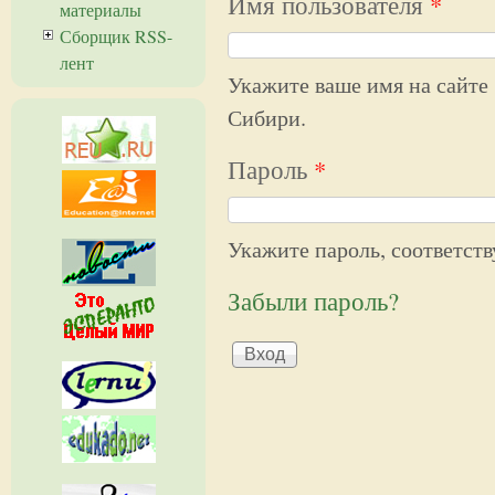
Имя пользователя
*
материалы
Сборщик RSS-
лент
Укажите ваше имя на сайте
Сибири.
Пароль
*
Укажите пароль, соответст
Забыли пароль?