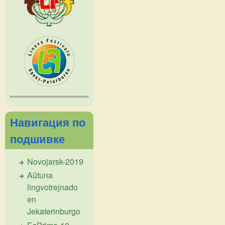
Навигация по
подшивке
Novojarsk-2019
Aŭtuna
lingvotrejnado
en
Jekaterinburgo