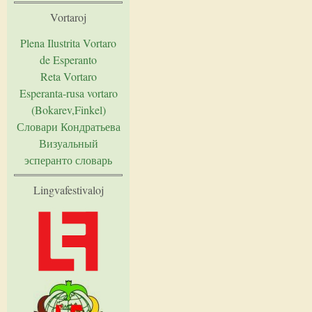
Vortaroj
Plena Ilustrita Vortaro
de Esperanto
Reta Vortaro
Esperanta-rusa vortaro
(Bokarev,Finkel)
Словари Кондратьева
Визуальный
эсперанто словарь
Lingvafestivaloj