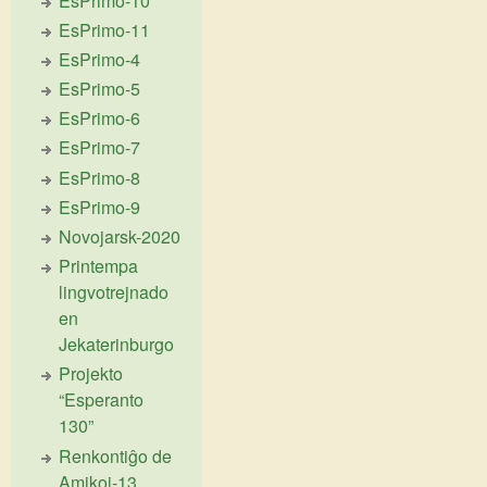
EsPrimo-10
EsPrimo-11
EsPrimo-4
EsPrimo-5
EsPrimo-6
EsPrimo-7
EsPrimo-8
EsPrimo-9
Novojarsk-2020
Printempa
lingvotrejnado
en
Jekaterinburgo
Projekto
“Esperanto
130”
Renkontiĝo de
Amikoj-13