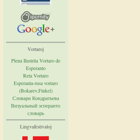
Vortaroj
Plena Ilustrita Vortaro de
Esperanto
Reta Vortaro
Esperanta-rusa vortaro
(Bokarev,Finkel)
Словари Кондратьева
Визуальный эсперанто
словарь
Lingvafestivaloj