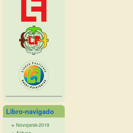
Libro-navigado
Novojarsk-2019
Aŭtuna