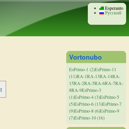
Esperanto
Русский
Vortonubo
EsPrimo-1 (2)
EsPrimo-11
(11)
RA-1
RA-13
RA-14
RA-
15
RA-2
RA-5
RA-6
RA-7
RA-
t
8
RA-9
EsPrimo-3
(1)
EsPrimo-4 (3)
EsPrimo-5
(5)
EsPrimo-6 (13)
EsPrimo-7
(9)
EsPrimo-8 (6)
EsPrimo-9
(7)
EsPrimo-10 (16)