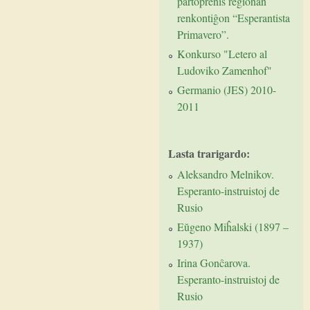
partoprenis regionan
renkontiĝon “Esperantista
Primavero”.
Konkurso "Letero al
Ludoviko Zamenhof"
Germanio (JES) 2010-
2011
Lasta trarigardo:
Aleksandro Melnikov.
Esperanto-instruistoj de
Rusio
Eŭgeno Miĥalski (1897 –
1937)
Irina Gonĉarova.
Esperanto-instruistoj de
Rusio