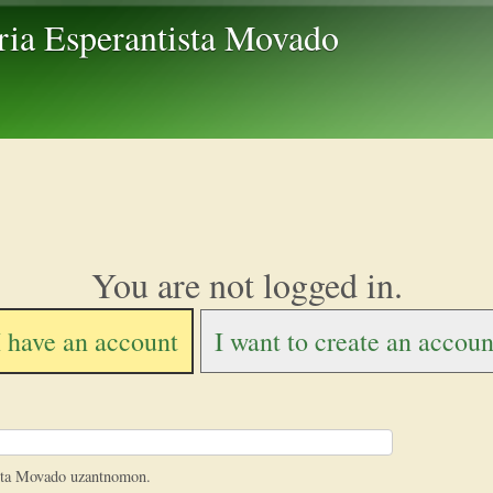
Skip to main content
ria Esperantista Movado
You are not logged in.
I have an account
I want to create an accoun
ista Movado uzantnomon.