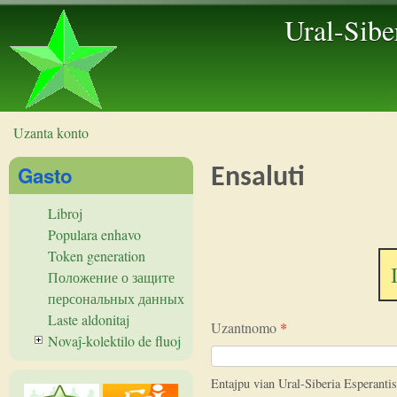
Ural-Sibe
Uzanta konto
Vi estas ĉi tie
Gasto
Ensaluti
Libroj
Populara enhavo
Token generation
Положение о защите
персональных данных
Laste aldonitaj
Uzantnomo
*
Novaĵ-kolektilo de fluoj
Entajpu vian Ural-Siberia Esperant