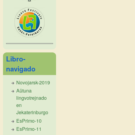
Libro-
navigado
Novojarsk-2019
Aŭtuna
lingvotrejnado
en
Jekaterinburgo
EsPrimo-10
EsPrimo-11