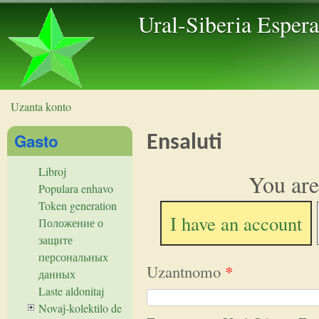
Skip to 
Ural-Siberia Esper
Uzanta konto
Vi estas ĉi tie
Gasto
Ensaluti
Libroj
You are
Populara enhavo
Token generation
I have an account
Положение о
защите
персональных
Uzantnomo
*
данных
Laste aldonitaj
Novaĵ-kolektilo de