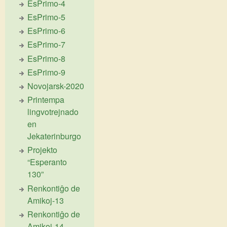
EsPrimo-4
EsPrimo-5
EsPrimo-6
EsPrimo-7
EsPrimo-8
EsPrimo-9
Novojarsk-2020
Printempa
lingvotrejnado
en
Jekaterinburgo
Projekto
“Esperanto
130”
Renkontiĝo de
Amikoj-13
Renkontiĝo de
Amikoj-14