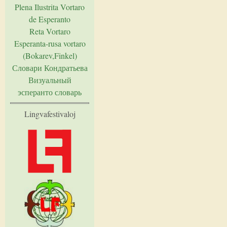
Plena Ilustrita Vortaro
de Esperanto
Reta Vortaro
Esperanta-rusa vortaro
(Bokarev,Finkel)
Словари Кондратьева
Визуальный
эсперанто словарь
Lingvafestivaloj