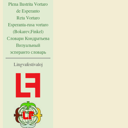
Plena Ilustrita Vortaro
de Esperanto
Reta Vortaro
Esperanta-rusa vortaro
(Bokarev,Finkel)
Словари Кондратьева
Визуальный
эсперанто словарь
Lingvafestivaloj