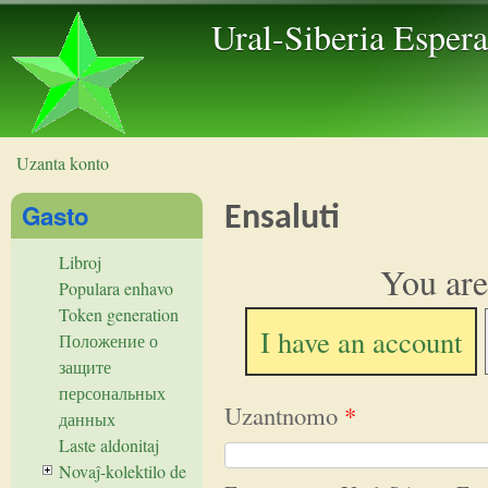
Skip to 
Ural-Siberia Esper
Uzanta konto
Vi estas ĉi tie
Gasto
Ensaluti
Libroj
You are
Populara enhavo
Token generation
I have an account
Положение о
защите
персональных
Uzantnomo
*
данных
Laste aldonitaj
Novaĵ-kolektilo de