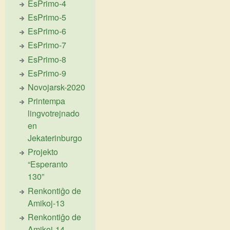
EsPrimo-4
EsPrimo-5
EsPrimo-6
EsPrimo-7
EsPrimo-8
EsPrimo-9
Novojarsk-2020
Printempa
lingvotrejnado
en
Jekaterinburgo
Projekto
“Esperanto
130”
Renkontiĝo de
Amikoj-13
Renkontiĝo de
Amikoj-14