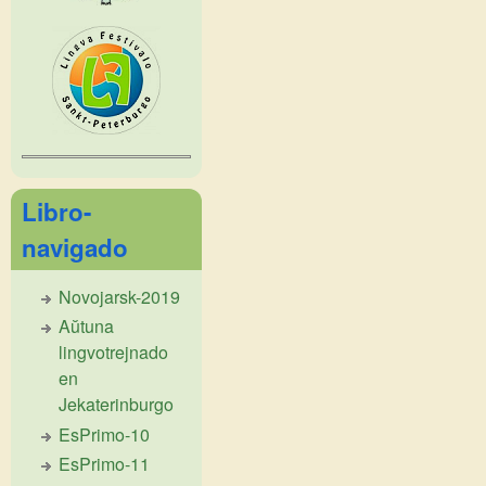
Libro-
navigado
Novojarsk-2019
Aŭtuna
lingvotrejnado
en
Jekaterinburgo
EsPrimo-10
EsPrimo-11