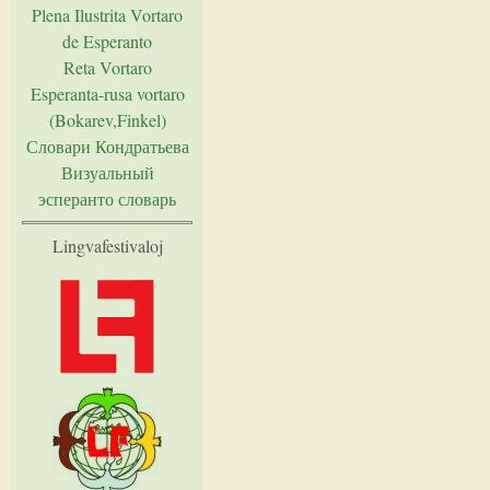
Plena Ilustrita Vortaro
de Esperanto
Reta Vortaro
Esperanta-rusa vortaro
(Bokarev,Finkel)
Словари Кондратьева
Визуальный
эсперанто словарь
Lingvafestivaloj