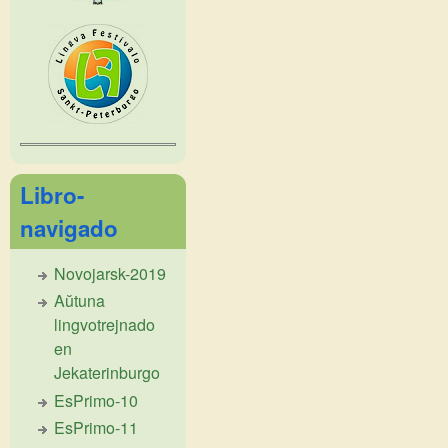
Libro-
navigado
Novojarsk-2019
Aŭtuna
lingvotrejnado
en
Jekaterinburgo
EsPrimo-10
EsPrimo-11