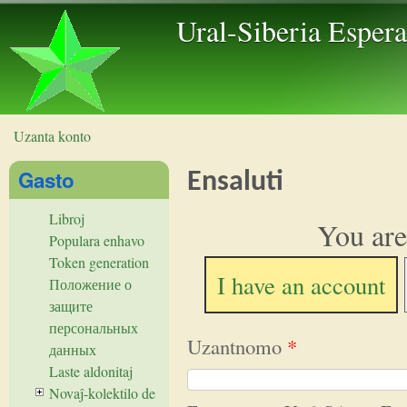
Skip to 
Ural-Siberia Esper
Uzanta konto
Vi estas ĉi tie
Gasto
Ensaluti
Libroj
You are
Populara enhavo
Token generation
I have an account
Положение о
защите
персональных
Uzantnomo
*
данных
Laste aldonitaj
Novaĵ-kolektilo de