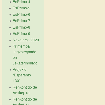
EsPrimo-4
EsPrimo-5
EsPrimo-6
EsPrimo-7
EsPrimo-8
EsPrimo-9
Novojarsk-2020
Printempa
lingvotrejnado
en
Jekaterinburgo
Projekto
“Esperanto
130”
Renkontiĝo de
Amikoj-13
Renkontiĝo de
Amikoj-14