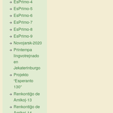
EsPrimo-4
EsPrimo-5
EsPrimo-6
EsPrimo-7
EsPrimo-8
EsPrimo-9
Novojarsk-2020
Printempa
lingvotrejnado
en
Jekaterinburgo
Projekto
“Esperanto
130”
Renkontiĝo de
Amikoj-13
Renkontiĝo de
Amikoj-14