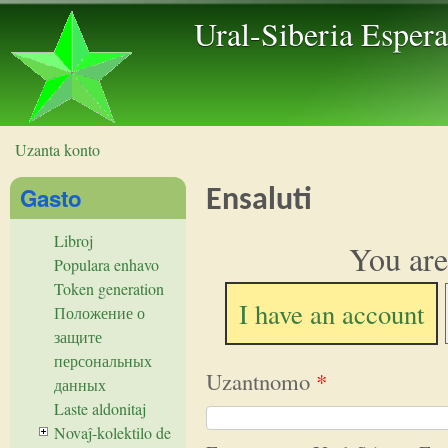
Skip to 
Ural-Siberia Esper
Uzanta konto
Vi estas ĉi tie
Gasto
Ensaluti
Libroj
You are
Populara enhavo
Token generation
I have an account
Положение о
защите
персональных
Uzantnomo
*
данных
Laste aldonitaj
Novaĵ-kolektilo de