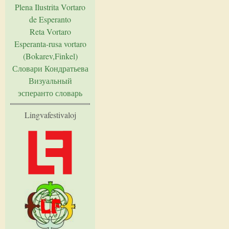
Plena Ilustrita Vortaro
de Esperanto
Reta Vortaro
Esperanta-rusa vortaro
(Bokarev,Finkel)
Словари Кондратьева
Визуальный
эсперанто словарь
Lingvafestivaloj