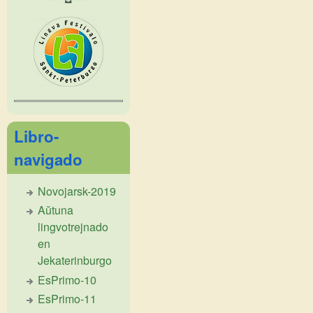
Libro-
navigado
Novojarsk-2019
Aŭtuna
lingvotrejnado
en
Jekaterinburgo
EsPrimo-10
EsPrimo-11