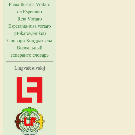
Plena Ilustrita Vortaro
de Esperanto
Reta Vortaro
Esperanta-rusa vortaro
(Bokarev,Finkel)
Словари Кондратьева
Визуальный
эсперанто словарь
Lingvafestivaloj