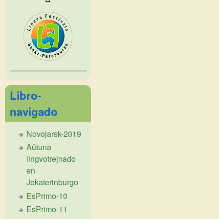
Libro-
navigado
Novojarsk-2019
Aŭtuna
lingvotrejnado
en
Jekaterinburgo
EsPrimo-10
EsPrimo-11