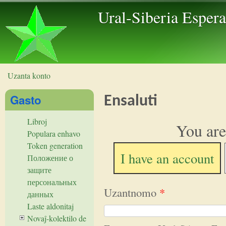
Skip to 
Ural-Siberia Esper
Uzanta konto
Vi estas ĉi tie
Gasto
Ensaluti
Libroj
You are
Populara enhavo
Token generation
I have an account
Положение о
защите
персональных
Uzantnomo
*
данных
Laste aldonitaj
Novaĵ-kolektilo de