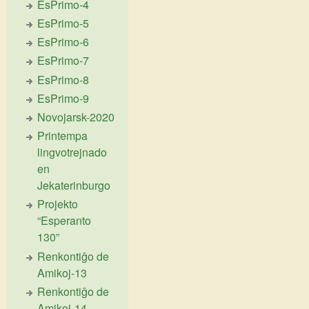
EsPrimo-4
EsPrimo-5
EsPrimo-6
EsPrimo-7
EsPrimo-8
EsPrimo-9
Novojarsk-2020
Printempa
lingvotrejnado
en
Jekaterinburgo
Projekto
“Esperanto
130”
Renkontiĝo de
Amikoj-13
Renkontiĝo de
Amikoj-14