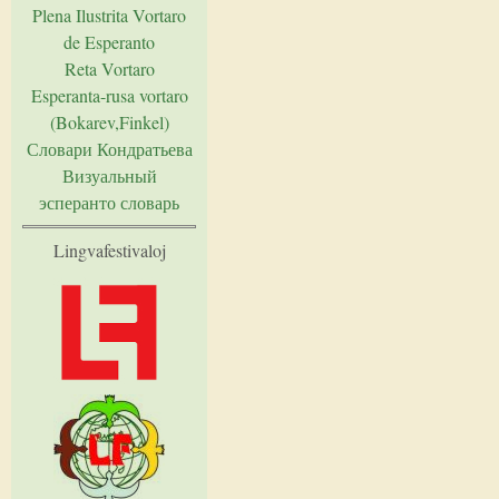
Plena Ilustrita Vortaro
de Esperanto
Reta Vortaro
Esperanta-rusa vortaro
(Bokarev,Finkel)
Словари Кондратьева
Визуальный
эсперанто словарь
Lingvafestivaloj