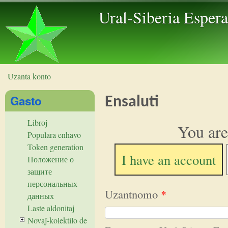
Skip to 
Ural-Siberia Esper
Uzanta konto
Vi estas ĉi tie
Gasto
Ensaluti
Libroj
You are
Populara enhavo
Token generation
I have an account
Положение о
защите
персональных
Uzantnomo
*
данных
Laste aldonitaj
Novaĵ-kolektilo de