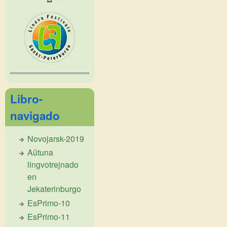
Libro-
navigado
Novojarsk-2019
Aŭtuna
lingvotrejnado
en
Jekaterinburgo
EsPrimo-10
EsPrimo-11