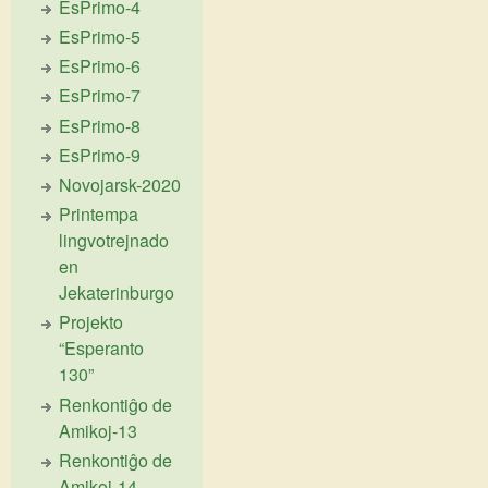
EsPrimo-4
EsPrimo-5
EsPrimo-6
EsPrimo-7
EsPrimo-8
EsPrimo-9
Novojarsk-2020
Printempa
lingvotrejnado
en
Jekaterinburgo
Projekto
“Esperanto
130”
Renkontiĝo de
Amikoj-13
Renkontiĝo de
Amikoj-14