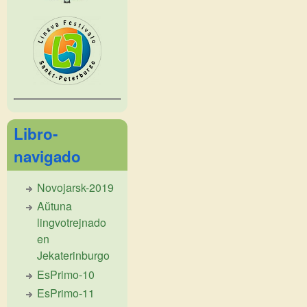
Libro-
navigado
Novojarsk-2019
Aŭtuna
lingvotrejnado
en
Jekaterinburgo
EsPrimo-10
EsPrimo-11