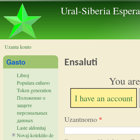
Skip to 
Ural-Siberia Esper
Uzanta konto
Vi estas ĉi tie
Gasto
Ensaluti
Libroj
You are
Populara enhavo
Token generation
I have an account
Положение о
защите
персональных
Uzantnomo
*
данных
Laste aldonitaj
Novaĵ-kolektilo de