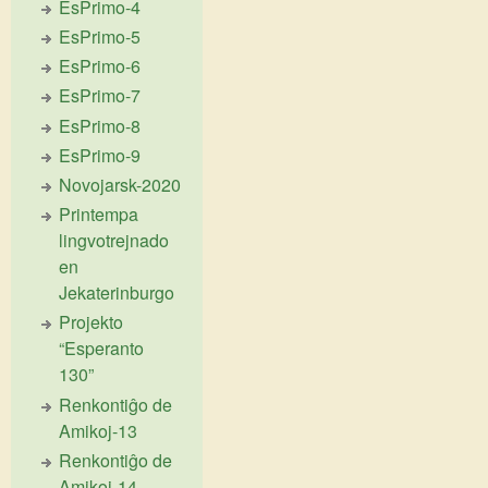
EsPrimo-4
EsPrimo-5
EsPrimo-6
EsPrimo-7
EsPrimo-8
EsPrimo-9
Novojarsk-2020
Printempa
lingvotrejnado
en
Jekaterinburgo
Projekto
“Esperanto
130”
Renkontiĝo de
Amikoj-13
Renkontiĝo de
Amikoj-14