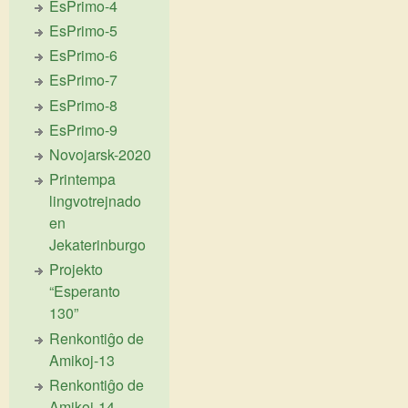
EsPrimo-4
EsPrimo-5
EsPrimo-6
EsPrimo-7
EsPrimo-8
EsPrimo-9
Novojarsk-2020
Printempa
lingvotrejnado
en
Jekaterinburgo
Projekto
“Esperanto
130”
Renkontiĝo de
Amikoj-13
Renkontiĝo de
Amikoj-14