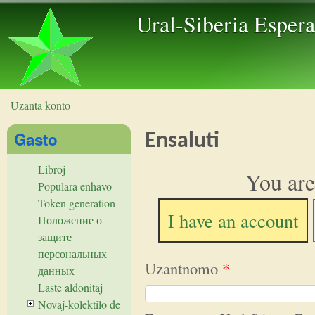
Skip to 
Ural-Siberia Esper
Uzanta konto
Vi estas ĉi tie
Gasto
Ensaluti
Libroj
You are
Populara enhavo
Token generation
I have an account
Положение о
защите
персональных
Uzantnomo
*
данных
Laste aldonitaj
Novaĵ-kolektilo de