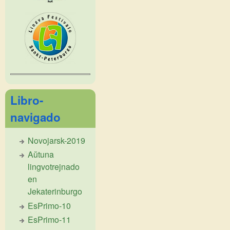
Libro-
navigado
Novojarsk-2019
Aŭtuna
lingvotrejnado
en
Jekaterinburgo
EsPrimo-10
EsPrimo-11