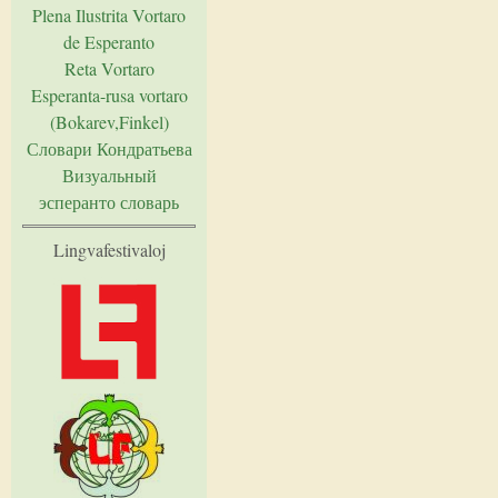
Plena Ilustrita Vortaro
de Esperanto
Reta Vortaro
Esperanta-rusa vortaro
(Bokarev,Finkel)
Словари Кондратьева
Визуальный
эсперанто словарь
Lingvafestivaloj