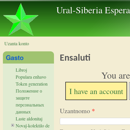
Skip to 
Ural-Siberia Esper
Uzanta konto
Vi estas ĉi tie
Gasto
Ensaluti
Libroj
You are
Populara enhavo
Token generation
I have an account
Положение о
защите
персональных
Uzantnomo
*
данных
Laste aldonitaj
Novaĵ-kolektilo de