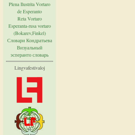
Plena Ilustrita Vortaro
de Esperanto
Reta Vortaro
Esperanta-rusa vortaro
(Bokarev,Finkel)
Словари Кондратьева
Визуальный
эсперанто словарь
Lingvafestivaloj