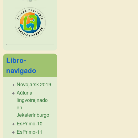
Libro-
navigado
Novojarsk-2019
Aŭtuna
lingvotrejnado
en
Jekaterinburgo
EsPrimo-10
EsPrimo-11