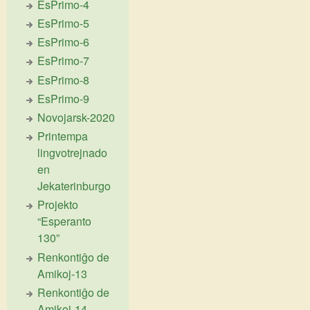
EsPrimo-4
EsPrimo-5
EsPrimo-6
EsPrimo-7
EsPrimo-8
EsPrimo-9
Novojarsk-2020
Printempa
lingvotrejnado
en
Jekaterinburgo
Projekto
“Esperanto
130”
Renkontiĝo de
Amikoj-13
Renkontiĝo de
Amikoj-14