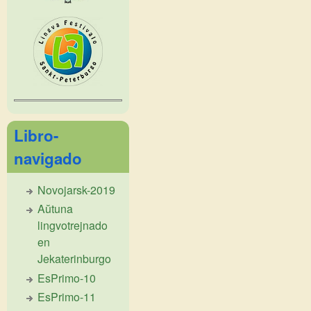
Libro-
navigado
Novojarsk-2019
Aŭtuna
lingvotrejnado
en
Jekaterinburgo
EsPrimo-10
EsPrimo-11