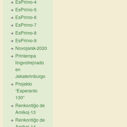
EsPrimo-4
EsPrimo-5
EsPrimo-6
EsPrimo-7
EsPrimo-8
EsPrimo-9
Novojarsk-2020
Printempa
lingvotrejnado
en
Jekaterinburgo
Projekto
“Esperanto
130”
Renkontiĝo de
Amikoj-13
Renkontiĝo de
Amikoj-14