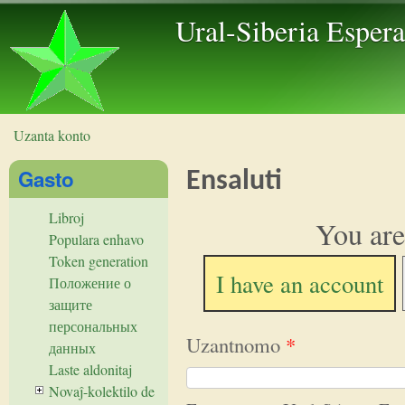
Skip to 
Ural-Siberia Esper
Uzanta konto
Vi estas ĉi tie
Gasto
Ensaluti
Libroj
You are
Populara enhavo
Token generation
I have an account
Положение о
защите
персональных
Uzantnomo
*
данных
Laste aldonitaj
Novaĵ-kolektilo de