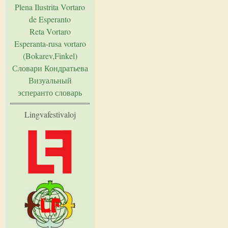
Plena Ilustrita Vortaro
de Esperanto
Reta Vortaro
Esperanta-rusa vortaro
(Bokarev,Finkel)
Словари Кондратьева
Визуальный
эсперанто словарь
Lingvafestivaloj